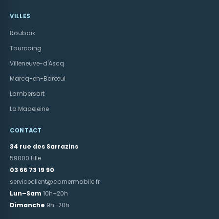
VILLES
Roubaix
Tourcoing
Villeneuve-d'Ascq
Marcq-en-Barœul
Lambersart
La Madeleine
CONTACT
34 rue des Sarrazins
59000 Lille
03 66 73 19 90
serviceclient@cornermobile.fr
Lun–Sam
10h–20h
Dimanche
9h–20h