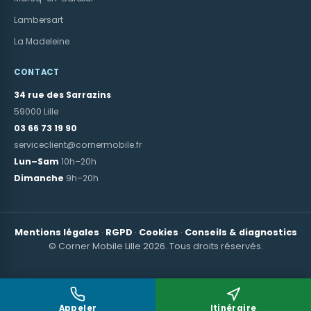
Lambersart
La Madeleine
CONTACT
34 rue des Sarrazins
59000 Lille
03 66 73 19 90
serviceclient@cornermobile.fr
Lun–Sam
10h–20h
Dimanche
9h–20h
Mentions légales
·
RGPD
·
Cookies
·
Conseils & diagnostics
© Corner Mobile Lille 2026. Tous droits réservés.
Appeler
Itinéraire