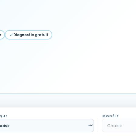
e
Diagnostic gratuit
QUE
MODÈLE