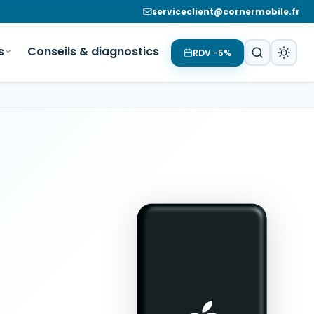
serviceclient@cornermobile.fr
s
Conseils & diagnostics
RDV −5%