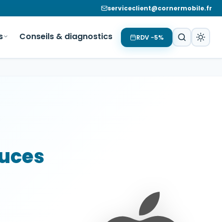
serviceclient@cornermobile.fr
s
Conseils & diagnostics
RDV −5%
ouces