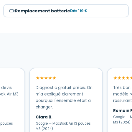
Remplacement batterie
Dès 119 €
★★★★★
★★★★
 devis
Diagnostic gratuit précis. On
Très bon 
ok Air M3
m'a expliqué clairement
modèle ré
pourquoi l'ensemble était à
rassurant
changer.
Romain P
Clara B.
Google — M
M3 (2024)
3 pouces
Google — MacBook Air 13 pouces
M3 (2024)