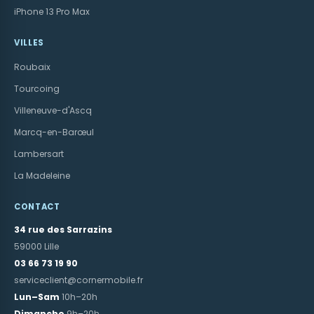
iPhone 13 Pro Max
VILLES
Roubaix
Tourcoing
Villeneuve-d'Ascq
Marcq-en-Barœul
Lambersart
La Madeleine
CONTACT
34 rue des Sarrazins
59000 Lille
03 66 73 19 90
serviceclient@cornermobile.fr
Lun–Sam
10h–20h
Dimanche
9h–20h